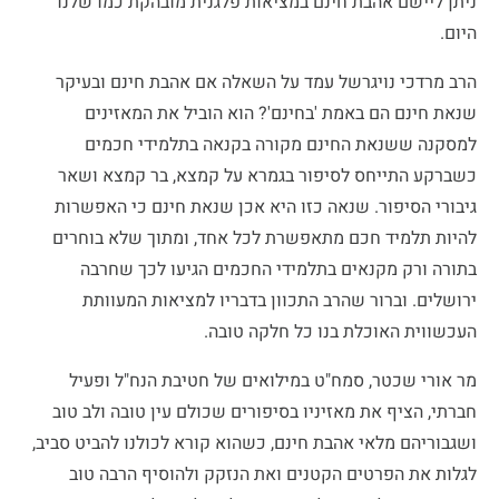
ניתן ליישם אהבת חינם במציאות פלגנית מובהקת כמו שלנו
היום.
הרב מרדכי נויגרשל עמד על השאלה אם אהבת חינם ובעיקר
שנאת חינם הם באמת 'בחינם'? הוא הוביל את המאזינים
למסקנה ששנאת החינם מקורה בקנאה בתלמידי חכמים
כשברקע התייחס לסיפור בגמרא על קמצא, בר קמצא ושאר
גיבורי הסיפור. שנאה כזו היא אכן שנאת חינם כי האפשרות
להיות תלמיד חכם מתאפשרת לכל אחד, ומתוך שלא בוחרים
בתורה ורק מקנאים בתלמידי החכמים הגיעו לכך שחרבה
ירושלים. וברור שהרב התכוון בדבריו למציאות המעוותת
העכשווית האוכלת בנו כל חלקה טובה.
מר אורי שכטר, סמח"ט במילואים של חטיבת הנח"ל ופעיל
חברתי, הציף את מאזיניו בסיפורים שכולם עין טובה ולב טוב
ושגבוריהם מלאי אהבת חינם, כשהוא קורא לכולנו להביט סביב,
לגלות את הפרטים הקטנים ואת הנזקק ולהוסיף הרבה טוב