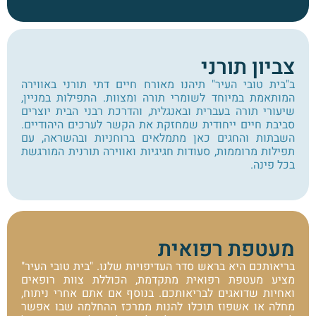
צביון תורני
ב"בית טובי העיר" תיהנו מאורח חיים דתי תורני באווירה
המותאמת במיוחד לשומרי תורה ומצוות. התפילות במניין,
שיעורי תורה בעברית ובאנגלית, והדרכת רבני הבית יוצרים
סביבת חיים ייחודית שמחזקת את הקשר לערכים היהודיים.
השבתות והחגים כאן מתמלאים ברוחניות ובהשראה, עם
תפילות מרוממות, סעודות חגיגיות ואווירה תורנית המורגשת
בכל פינה.
מעטפת רפואית
בריאותכם היא בראש סדר העדיפויות שלנו. "בית טובי העיר"
מציע מעטפת רפואית מתקדמת, הכוללת צוות רופאים
ואחיות שדואגים לבריאותכם. בנוסף אם אתם אחרי ניתוח,
מחלה או אשפוז תוכלו להנות ממרכז ההחלמה שבו אפשר