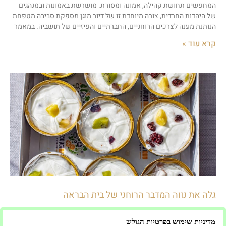
המחפשים תחושת קהילה, אמונה ומסורת. מושרשת באמונות ובמנהגים
של היהדות החרדית, צורה מיוחדת זו של דיור מוגן מספקת סביבה מטפחת
הנותנת מענה לצרכים הרוחניים, החברתיים והפיזיים של תושביה. במאמר
קרא עוד »
גלה את נווה המדבר הרוחני של בית הבראה
שלווה קדושה: גלה את נווה המדבר הרוחני של בית הבראה כקופירייטר
מדיניות שימוש בפרטיות הגולש
מנוסה ומנהל קידום אורגני יצירתי, בואו נצא למסע של התחדשות רוחנית