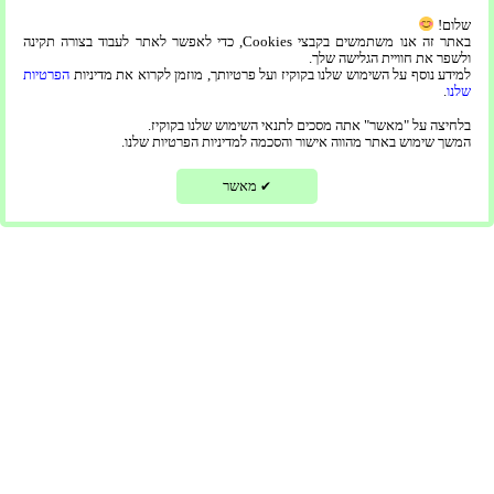
בעודנו חושפים את הפיתוי הכובש של הסניטריום הדתי בירושלים. היכנס
שלום!
לממלכה שבה השלווה פוגשת מסורות קדושות, ויוצרות חוויה שמתעלה על
באתר זה אנו משתמשים בקבצי Cookies, כדי לאפשר לאתר לעבוד בצורה תקינה
ולשפר את חוויית הגלישה שלך.
הרגיל. מסע לגבהים שלווים: הסניטריום הדתי בירושלים ברחו
למידע נוסף על השימוש שלנו בקוקיז ועל פרטיותך, מוזמן לקרוא את מדיניות
הפרטיות
שלנו
.
קרא עוד »
בלחיצה על "מאשר" אתה מסכים לתנאי השימוש שלנו בקוקיז.
המשך שימוש באתר מהווה אישור והסכמה למדיניות הפרטיות שלנו.
היי :) צריך עזרה?
מאשר
✔
מה זה דיור מוגן?
מה זה דיור מוגן?דיור מוגן הוא מרכז שמתאכלסים בו אנשים מבוגרים