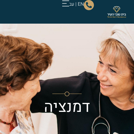
EN
|
עב
דמנציה