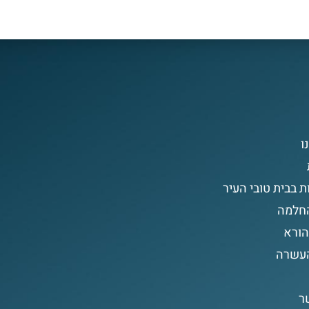
ו
ת בבית טובי העיר
החלמה
הורא
העשרה
ר