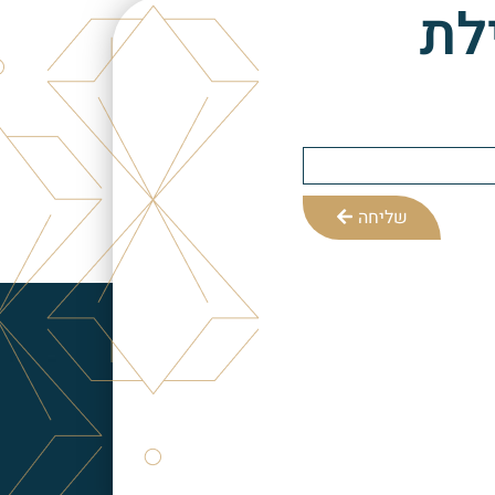
לת
שליחה