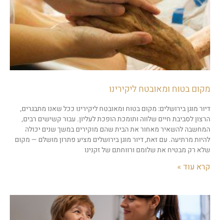
מקום בטוח ומאובטח ליקירינו
דיור מוגן בירושלים: מקום בטוח ומאובטח ליקירינו ככל שאנו מתבגרים,
הרצון לסביבת חיים שלווה ותומכת הופכת לעליון. עבור קשישים רבים,
המחשבה להשאיר מאחור את הבית שהם מוקירים במשך שנים יכולה
להיות מרתיעה. עם זאת, דיור מוגן בירושלים מציע פתרון מושלם — מקום
שלא רק מבטיח את שלומם ורווחתם של זקנינו
קרא עוד »